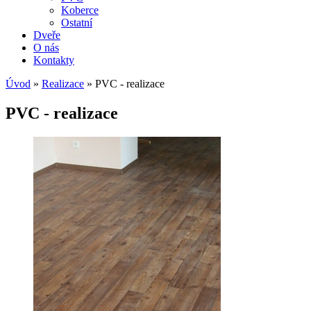
Koberce
Ostatní
Dveře
O nás
Kontakty
Úvod
»
Realizace
» PVC - realizace
PVC - realizace