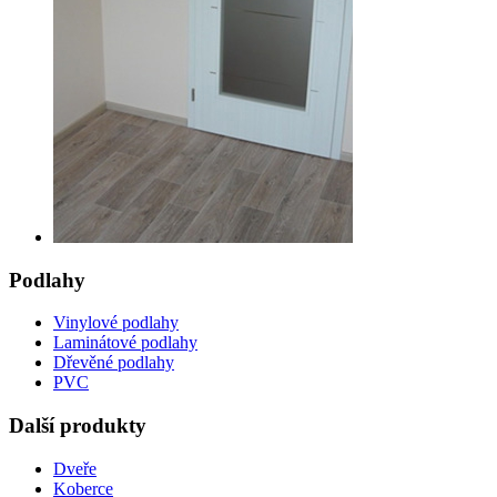
Podlahy
Vinylové podlahy
Laminátové podlahy
Dřevěné podlahy
PVC
Další produkty
Dveře
Koberce